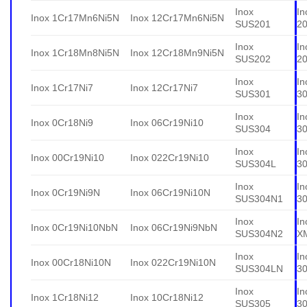
Inox
In
Inox 1Cr17Mn6Ni5N
Inox 12Cr17Mn6Ni5N
SUS201
2
Inox
In
Inox 1Cr18Mn8Ni5N
Inox 12Cr18Mn9Ni5N
SUS202
2
Inox
In
Inox 1Cr17Ni7
Inox 12Cr17Ni7
SUS301
3
Inox
In
Inox 0Cr18Ni9
Inox 06Cr19Ni10
SUS304
3
Inox
In
Inox 00Cr19Ni10
Inox 022Cr19Ni10
SUS304L
3
Inox
In
Inox 0Cr19Ni9N
Inox 06Cr19Ni10N
SUS304N1
3
Inox
In
Inox 0Cr19Ni10NbN
Inox 06Cr19Ni9NbN
SUS304N2
X
Inox
In
Inox 00Cr18Ni10N
Inox 022Cr19Ni10N
SUS304LN
3
Inox
In
Inox 1Cr18Ni12
Inox 10Cr18Ni12
SUS305
3