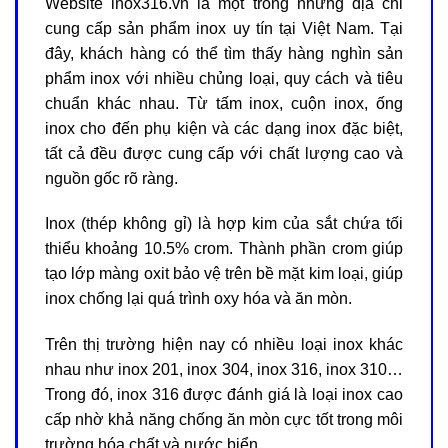
Website inox316.vn là một trong những địa chỉ
cung cấp sản phẩm inox uy tín tại Việt Nam. Tại
đây, khách hàng có thể tìm thấy hàng nghìn sản
phẩm inox với nhiều chủng loại, quy cách và tiêu
chuẩn khác nhau. Từ tấm inox, cuộn inox, ống
inox cho đến phụ kiện và các dạng inox đặc biệt,
tất cả đều được cung cấp với chất lượng cao và
nguồn gốc rõ ràng.
Inox (thép không gỉ) là hợp kim của sắt chứa tối
thiểu khoảng 10.5% crom. Thành phần crom giúp
tạo lớp màng oxit bảo vệ trên bề mặt kim loại, giúp
inox chống lại quá trình oxy hóa và ăn mòn.
Trên thị trường hiện nay có nhiều loại inox khác
nhau như inox 201, inox 304, inox 316, inox 310…
Trong đó, inox 316 được đánh giá là loại inox cao
cấp nhờ khả năng chống ăn mòn cực tốt trong môi
trường hóa chất và nước biển.