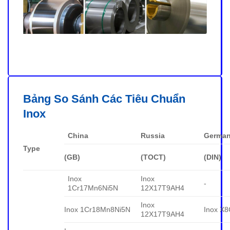
Bảng So Sánh Các Tiêu Chuẩn
Inox
China
Russia
Germa
Type
(GB)
(TOCT)
(DIN)
Inox
Inox
-
1Cr17Mn6Ni5N
12X17T9AH4
Inox
Inox 1Cr18Mn8Ni5N
Inox X
12X17T9AH4