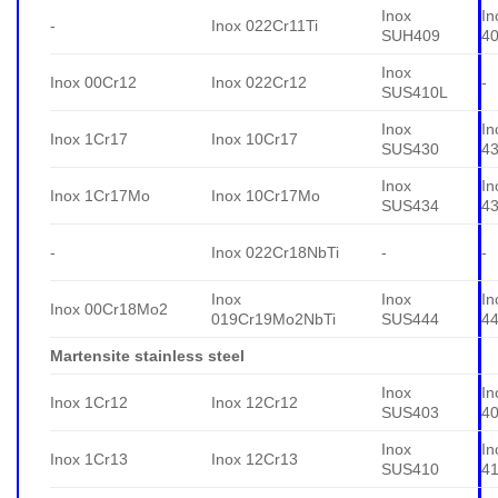
Inox
In
-
Inox 022Cr11Ti
SUH409
4
Inox
Inox 00Cr12
Inox 022Cr12
-
SUS410L
Inox
In
Inox 1Cr17
Inox 10Cr17
SUS430
4
Inox
In
Inox 1Cr17Mo
Inox 10Cr17Mo
SUS434
4
-
Inox 022Cr18NbTi
-
-
Inox
Inox
In
Inox 00Cr18Mo2
019Cr19Mo2NbTi
SUS444
4
Martensite stainless steel
Inox
In
Inox 1Cr12
Inox 12Cr12
SUS403
4
Inox
In
Inox 1Cr13
Inox 12Cr13
SUS410
4