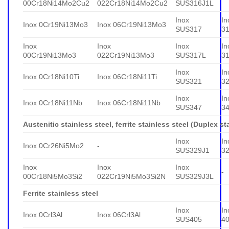
00Cr18Ni14Mo2Cu2
022Cr18Ni14Mo2Cu2
SUS316J1L
Inox
In
Inox 0Cr19Ni13Mo3
Inox 06Cr19Ni13Mo3
SUS317
3
Inox
Inox
Inox
In
00Cr19Ni13Mo3
022Cr19Ni13Mo3
SUS317L
3
Inox
In
Inox 0Cr18Ni10Ti
Inox 06Cr18Ni11Ti
SUS321
3
Inox
In
Inox 0Cr18Ni11Nb
Inox 06Cr18Ni11Nb
SUS347
3
Austenitic stainless steel, ferrite stainless steel (Duplex st
Inox
In
Inox 0Cr26Ni5Mo2
-
SUS329J1
3
Inox
Inox
Inox
-
00Cr18Ni5Mo3Si2
022Cr19Ni5Mo3Si2N
SUS329J3L
Ferrite stainless steel
Inox
In
Inox 0Crl3Al
Inox 06Crl3Al
SUS405
4