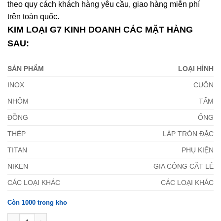
theo quy cách khách hàng yêu cầu, giao hàng miễn phí
trên toàn quốc.
KIM LOẠI G7 KINH DOANH CÁC MẶT HÀNG
SAU:
SẢN PHẨM
LOẠI HÌNH
INOX
CUỘN
NHÔM
TẤM
ĐỒNG
ỐNG
THÉP
LÁP TRÒN ĐẶC
TITAN
PHỤ KIỆN
NIKEN
GIA CÔNG CẮT LẺ
CÁC LOẠI KHÁC
CÁC LOẠI KHÁC
Còn 1000 trong kho
Shim Chêm Inox 302 1,2mm số lượng