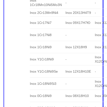
Inox
-
-
1Cr18Mn10Ni5Mo3N
Inox 2Cr13Mn9Ni4
Inox 20X13H4T9
-
Inox 1Cr17Ni7
Inox 09X17H7Ю
Inox X1
Inox 1Cr17Ni8
-
Inox X1
Inox 1Cr18Ni9
Inox 12X18H9
Inox X1
Inox
Inox Y1Cr18Ni9
-
X12CrN
Inox Y1Cr18Ni9Se
Inox 12X18H10E
-
Inox
Inox 1Cr18Ni9Si3
-
X12CrNi
Inox 0Cr18Ni9
Inox 08X18H10
Inox X5