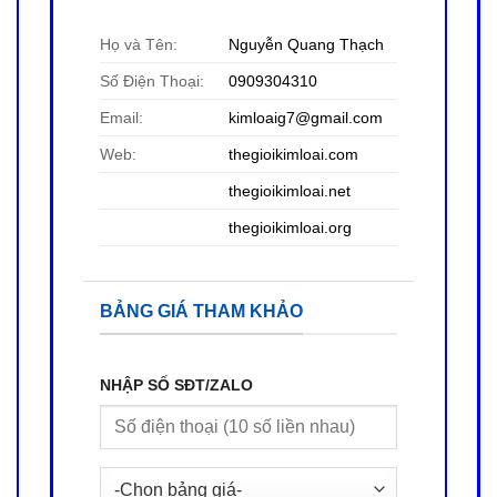
Họ và Tên:
Nguyễn Quang Thạch
Số Điện Thoại:
0909304310
Email:
kimloaig7@gmail.com
Web:
thegioikimloai.com
thegioikimloai
.net
thegioikimloai
.org
BẢNG GIÁ THAM KHẢO
NHẬP SỐ SĐT/ZALO