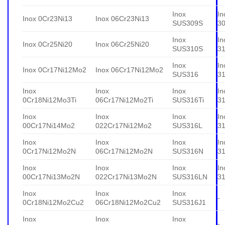
Inox
In
Inox 0Cr23Ni13
Inox 06Cr23Ni13
SUS309S
3
Inox
In
Inox 0Cr25Ni20
Inox 06Cr25Ni20
SUS310S
3
Inox
In
Inox 0Cr17Ni12Mo2
Inox 06Cr17Ni12Mo2
SUS316
3
Inox
Inox
Inox
In
0Cr18Ni12Mo3Ti
06Cr17Ni12Mo2Ti
SUS316Ti
31
Inox
Inox
Inox
In
00Cr17Ni14Mo2
022Cr17Ni12Mo2
SUS316L
3
Inox
Inox
Inox
In
0Cr17Ni12Mo2N
06Cr17Ni12Mo2N
SUS316N
3
Inox
Inox
Inox
In
00Cr17Ni13Mo2N
022Cr17Ni13Mo2N
SUS316LN
3
Inox
Inox
Inox
-
0Cr18Ni12Mo2Cu2
06Cr18Ni12Mo2Cu2
SUS316J1
Inox
Inox
Inox
-