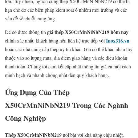
lớn. Tuy nhiên, nguồn cung thép X50CrMnNiNbN219 có thể bị
hạn chế do các biện pháp kiểm soát ô nhiễm môi trường và các
vấn đề về chuỗi cung ứng.
giá thép X50CrMnNiNbN219 hôm nay
Để có được thông tin
Inox316.vn
chính xác nhất, khách hàng nên liên hệ trực tiếp với
hoặc các nhà cung cấp thép uy tín khác. Giá có thể khác nhau tùy
thuộc vào số lượng mua, địa điểm giao hàng và các điều khoản
thanh toán. Chúng tôi cam kết cập nhật thông tin giá cả một cách
minh bạch và nhanh chóng nhất đến quý khách hàng.
Ứng Dụng Của Thép
X50CrMnNiNbN219 Trong Các Ngành
Công Nghiệp
Thép X50CrMnNiNbN219
nổi bật với khả năng chịu nhiệt,