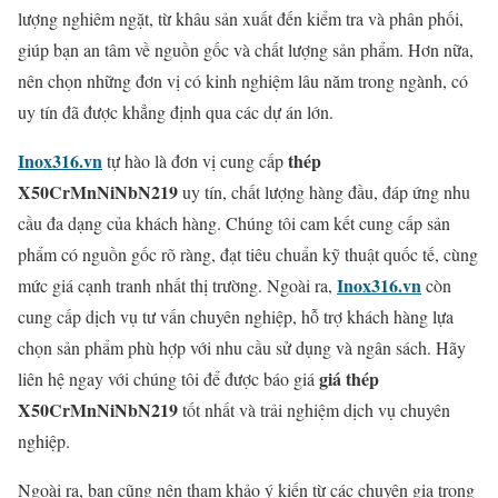
lượng nghiêm ngặt, từ khâu sản xuất đến kiểm tra và phân phối,
giúp bạn an tâm về nguồn gốc và chất lượng sản phẩm. Hơn nữa,
nên chọn những đơn vị có kinh nghiệm lâu năm trong ngành, có
uy tín đã được khẳng định qua các dự án lớn.
Inox316.vn
thép
tự hào là đơn vị cung cấp
X50CrMnNiNbN219
uy tín, chất lượng hàng đầu, đáp ứng nhu
cầu đa dạng của khách hàng. Chúng tôi cam kết cung cấp sản
phẩm có nguồn gốc rõ ràng, đạt tiêu chuẩn kỹ thuật quốc tế, cùng
Inox316.vn
mức giá cạnh tranh nhất thị trường. Ngoài ra,
còn
cung cấp dịch vụ tư vấn chuyên nghiệp, hỗ trợ khách hàng lựa
chọn sản phẩm phù hợp với nhu cầu sử dụng và ngân sách. Hãy
giá thép
liên hệ ngay với chúng tôi để được báo giá
X50CrMnNiNbN219
tốt nhất và trải nghiệm dịch vụ chuyên
nghiệp.
Ngoài ra, bạn cũng nên tham khảo ý kiến từ các chuyên gia trong