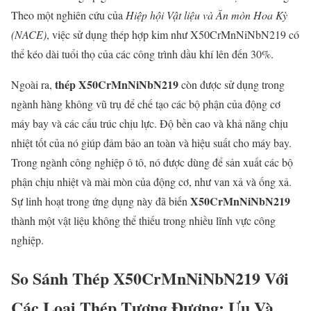
Theo một nghiên cứu của
Hiệp hội Vật liệu và Ăn mòn Hoa Kỳ
(NACE)
, việc sử dụng thép hợp kim như X50CrMnNiNbN219 có
thể kéo dài tuổi thọ của các công trình dầu khí lên đến 30%.
thép X50CrMnNiNbN219
Ngoài ra,
còn được sử dụng trong
ngành hàng không vũ trụ để chế tạo các bộ phận của động cơ
máy bay và các cấu trúc chịu lực. Độ bền cao và khả năng chịu
nhiệt tốt của nó giúp đảm bảo an toàn và hiệu suất cho máy bay.
Trong ngành công nghiệp ô tô, nó được dùng để sản xuất các bộ
phận chịu nhiệt và mài mòn của động cơ, như van xả và ống xả.
X50CrMnNiNbN219
Sự linh hoạt trong ứng dụng này đã biến
thành một vật liệu không thể thiếu trong nhiều lĩnh vực công
nghiệp.
So Sánh
Thép X50CrMnNiNbN219
Với
Các Loại Thép Tương Đương: Ưu Và