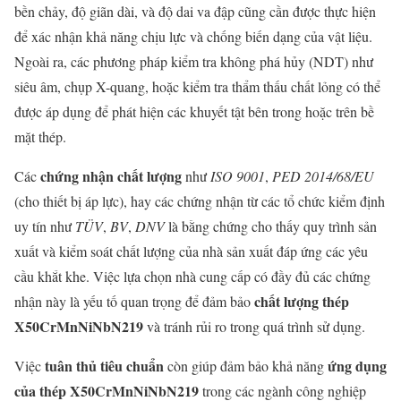
bền chảy, độ giãn dài, và độ dai va đập cũng cần được thực hiện
để xác nhận khả năng chịu lực và chống biến dạng của vật liệu.
Ngoài ra, các phương pháp kiểm tra không phá hủy (NDT) như
siêu âm, chụp X-quang, hoặc kiểm tra thẩm thấu chất lỏng có thể
được áp dụng để phát hiện các khuyết tật bên trong hoặc trên bề
mặt thép.
chứng nhận chất lượng
Các
như
ISO 9001
,
PED 2014/68/EU
(cho thiết bị áp lực), hay các chứng nhận từ các tổ chức kiểm định
uy tín như
TÜV
,
BV
,
DNV
là bằng chứng cho thấy quy trình sản
xuất và kiểm soát chất lượng của nhà sản xuất đáp ứng các yêu
cầu khắt khe. Việc lựa chọn nhà cung cấp có đầy đủ các chứng
chất lượng thép
nhận này là yếu tố quan trọng để đảm bảo
X50CrMnNiNbN219
và tránh rủi ro trong quá trình sử dụng.
tuân thủ tiêu chuẩn
ứng dụng
Việc
còn giúp đảm bảo khả năng
của thép X50CrMnNiNbN219
trong các ngành công nghiệp