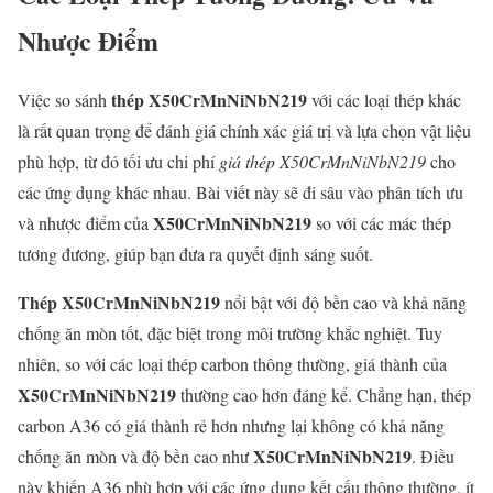
Nhược Điểm
thép X50CrMnNiNbN219
Việc so sánh
với các loại thép khác
là rất quan trọng để đánh giá chính xác giá trị và lựa chọn vật liệu
phù hợp, từ đó tối ưu chi phí
giá thép X50CrMnNiNbN219
cho
các ứng dụng khác nhau. Bài viết này sẽ đi sâu vào phân tích ưu
X50CrMnNiNbN219
và nhược điểm của
so với các mác thép
tương đương, giúp bạn đưa ra quyết định sáng suốt.
Thép X50CrMnNiNbN219
nổi bật với độ bền cao và khả năng
chống ăn mòn tốt, đặc biệt trong môi trường khắc nghiệt. Tuy
nhiên, so với các loại thép carbon thông thường, giá thành của
X50CrMnNiNbN219
thường cao hơn đáng kể. Chẳng hạn, thép
carbon A36 có giá thành rẻ hơn nhưng lại không có khả năng
X50CrMnNiNbN219
chống ăn mòn và độ bền cao như
. Điều
này khiến A36 phù hợp với các ứng dụng kết cấu thông thường, ít