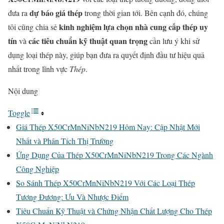
dự báo giá thép
đưa ra
trong thời gian tới. Bên cạnh đó, chúng
kinh nghiệm lựa chọn nhà cung cấp thép uy
tôi cũng chia sẻ
tín
các tiêu chuẩn kỹ thuật quan trọng
và
cần lưu ý khi sử
dụng loại thép này, giúp bạn đưa ra quyết định đầu tư hiệu quả
nhất trong lĩnh vực
Thép
.
Nội dung
Toggle
Giá Thép X50CrMnNiNbN219 Hôm Nay: Cập Nhật Mới
Nhất và Phân Tích Thị Trường
Ứng Dụng Của Thép X50CrMnNiNbN219 Trong Các Ngành
Công Nghiệp
So Sánh Thép X50CrMnNiNbN219 Với Các Loại Thép
Tương Đương: Ưu Và Nhược Điểm
Tiêu Chuẩn Kỹ Thuật và Chứng Nhận Chất Lượng Cho Thép