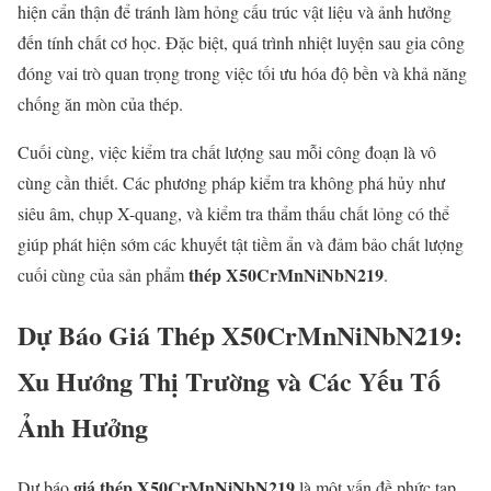
hiện cẩn thận để tránh làm hỏng cấu trúc vật liệu và ảnh hưởng
đến tính chất cơ học. Đặc biệt, quá trình nhiệt luyện sau gia công
đóng vai trò quan trọng trong việc tối ưu hóa độ bền và khả năng
chống ăn mòn của thép.
Cuối cùng, việc kiểm tra chất lượng sau mỗi công đoạn là vô
cùng cần thiết. Các phương pháp kiểm tra không phá hủy như
siêu âm, chụp X-quang, và kiểm tra thẩm thấu chất lỏng có thể
giúp phát hiện sớm các khuyết tật tiềm ẩn và đảm bảo chất lượng
thép X50CrMnNiNbN219
cuối cùng của sản phẩm
.
Dự Báo
Giá Thép X50CrMnNiNbN219
:
Xu Hướng Thị Trường và Các Yếu Tố
Ảnh Hưởng
giá thép X50CrMnNiNbN219
Dự báo
là một vấn đề phức tạp,