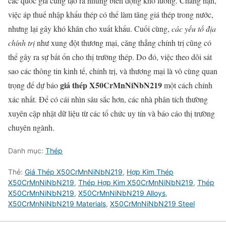
các quốc gia cũng tạo ra những biến động khó lường. Chẳng hạn,
việc áp thuế nhập khẩu thép có thể làm tăng giá thép trong nước,
nhưng lại gây khó khăn cho xuất khẩu. Cuối cùng,
các yếu tố địa
chính trị
như xung đột thương mại, căng thẳng chính trị cũng có
thể gây ra sự bất ổn cho thị trường thép. Do đó, việc theo dõi sát
sao các thông tin kinh tế, chính trị, và thương mại là vô cùng quan
giá thép X50CrMnNiNbN219
trọng để dự báo
một cách chính
xác nhất. Để có cái nhìn sâu sắc hơn, các nhà phân tích thường
xuyên cập nhật dữ liệu từ các tổ chức uy tín và báo cáo thị trường
chuyên ngành.
Danh mục:
Thép
Thẻ:
Giá Thép X50CrMnNiNbN219
,
Hợp Kim Thép
X50CrMnNiNbN219
,
Thép Hợp Kim X50CrMnNiNbN219
,
Thép
X50CrMnNiNbN219
,
X50CrMnNiNbN219 Alloys
,
X50CrMnNiNbN219 Materials
,
X50CrMnNiNbN219 Steel