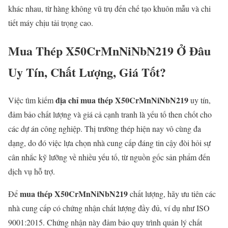
khác nhau, từ hàng không vũ trụ đến chế tạo khuôn mẫu và chi
tiết máy chịu tải trọng cao.
Mua Thép X50CrMnNiNbN219 Ở Đâu
Uy Tín, Chất Lượng, Giá Tốt?
địa chỉ mua thép X50CrMnNiNbN219
Việc tìm kiếm
uy tín,
đảm bảo chất lượng và giá cả cạnh tranh là yếu tố then chốt cho
các dự án công nghiệp. Thị trường thép hiện nay vô cùng đa
dạng, do đó việc lựa chọn nhà cung cấp đáng tin cậy đòi hỏi sự
cân nhắc kỹ lưỡng về nhiều yếu tố, từ nguồn gốc sản phẩm đến
dịch vụ hỗ trợ.
mua thép X50CrMnNiNbN219
Để
chất lượng, hãy ưu tiên các
nhà cung cấp có chứng nhận chất lượng đầy đủ, ví dụ như ISO
9001:2015. Chứng nhận này đảm bảo quy trình quản lý chất