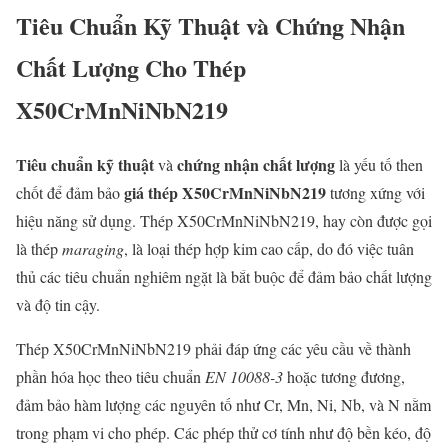
Tiêu Chuẩn Kỹ Thuật và Chứng Nhận
Chất Lượng Cho Thép
X50CrMnNiNbN219
Tiêu chuẩn kỹ thuật
chứng nhận chất lượng
và
là yếu tố then
giá thép X50CrMnNiNbN219
chốt để đảm bảo
tương xứng với
hiệu năng sử dụng. Thép X50CrMnNiNbN219, hay còn được gọi
là thép
maraging
, là loại thép hợp kim cao cấp, do đó việc tuân
thủ các tiêu chuẩn nghiêm ngặt là bắt buộc để đảm bảo chất lượng
và độ tin cậy.
Thép X50CrMnNiNbN219 phải đáp ứng các yêu cầu về thành
phần hóa học theo tiêu chuẩn
EN 10088-3
hoặc tương đương,
đảm bảo hàm lượng các nguyên tố như Cr, Mn, Ni, Nb, và N nằm
trong phạm vi cho phép. Các phép thử cơ tính như độ bền kéo, độ