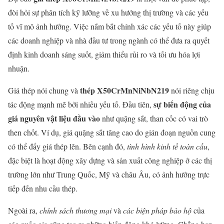
đòi hỏi sự phân tích kỹ lưỡng về xu hướng thị trường và các yếu
tố vĩ mô ảnh hưởng. Việc nắm bắt chính xác các yếu tố này giúp
các doanh nghiệp và nhà đầu tư trong ngành có thể đưa ra quyết
định kinh doanh sáng suốt, giảm thiểu rủi ro và tối ưu hóa lợi
nhuận.
thép X50CrMnNiNbN219
Giá thép nói chung và
nói riêng chịu
sự biến động của
tác động mạnh mẽ bởi nhiều yếu tố. Đầu tiên,
giá nguyên vật liệu đầu vào
như quặng sắt, than cốc có vai trò
then chốt. Ví dụ, giá quặng sắt tăng cao do gián đoạn nguồn cung
có thể đẩy giá thép lên. Bên cạnh đó,
tình hình kinh tế toàn cầu
,
đặc biệt là hoạt động xây dựng và sản xuất công nghiệp ở các thị
trường lớn như Trung Quốc, Mỹ và châu Âu, có ảnh hưởng trực
tiếp đến nhu cầu thép.
Ngoài ra,
chính sách thương mại
và
các biện pháp bảo hộ
của