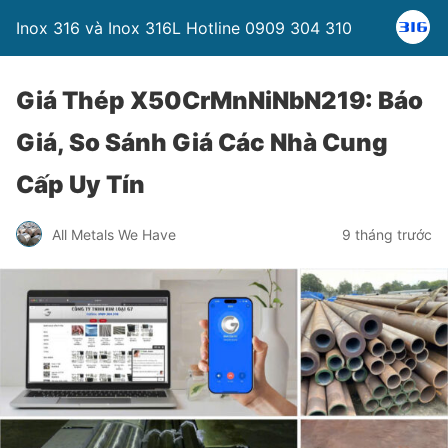
Inox 316 và Inox 316L Hotline 0909 304 310
Giá Thép X50CrMnNiNbN219: Báo
Giá, So Sánh Giá Các Nhà Cung
Cấp Uy Tín
All Metals We Have
9 tháng trước