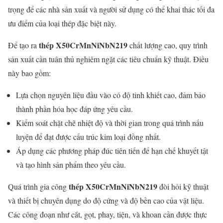
trọng để các nhà sản xuất và người sử dụng có thể khai thác tối đa
ưu điểm của loại thép đặc biệt này.
thép X50CrMnNiNbN219
Để tạo ra
chất lượng cao, quy trình
sản xuất cần tuân thủ nghiêm ngặt các tiêu chuẩn kỹ thuật. Điều
này bao gồm:
Lựa chọn nguyên liệu đầu vào có độ tinh khiết cao, đảm bảo
thành phần hóa học đáp ứng yêu cầu.
Kiểm soát chặt chẽ nhiệt độ và thời gian trong quá trình nấu
luyện để đạt được cấu trúc kim loại đồng nhất.
Áp dụng các phương pháp đúc tiên tiến để hạn chế khuyết tật
và tạo hình sản phẩm theo yêu cầu.
thép X50CrMnNiNbN219
Quá trình gia công
đòi hỏi kỹ thuật
và thiết bị chuyên dụng do độ cứng và độ bền cao của vật liệu.
Các công đoạn như cắt, gọt, phay, tiện, và khoan cần được thực