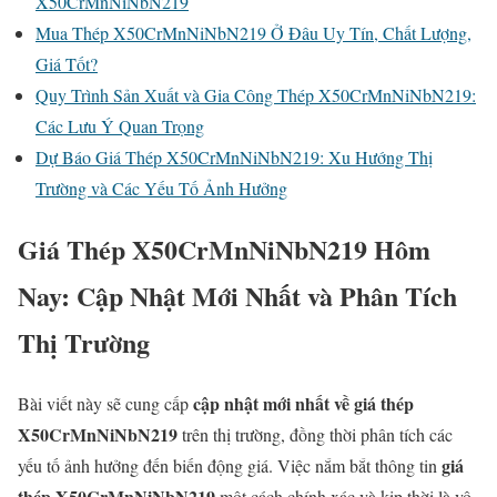
X50CrMnNiNbN219
Mua Thép X50CrMnNiNbN219 Ở Đâu Uy Tín, Chất Lượng,
Giá Tốt?
Quy Trình Sản Xuất và Gia Công Thép X50CrMnNiNbN219:
Các Lưu Ý Quan Trọng
Dự Báo Giá Thép X50CrMnNiNbN219: Xu Hướng Thị
Trường và Các Yếu Tố Ảnh Hưởng
Giá Thép X50CrMnNiNbN219 Hôm
Nay: Cập Nhật Mới Nhất và Phân Tích
Thị Trường
cập nhật mới nhất về giá thép
Bài viết này sẽ cung cấp
X50CrMnNiNbN219
trên thị trường, đồng thời phân tích các
giá
yếu tố ảnh hưởng đến biến động giá. Việc nắm bắt thông tin
thép X50CrMnNiNbN219
một cách chính xác và kịp thời là vô