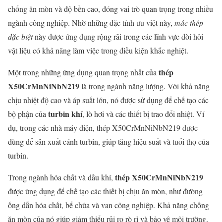
chống ăn mòn và độ bền cao, đóng vai trò quan trọng trong nhiều
ngành công nghiệp. Nhờ những đặc tính ưu việt này,
mác thép
đặc biệt
này được ứng dụng rộng rãi trong các lĩnh vực đòi hỏi
vật liệu có khả năng làm việc trong điều kiện khắc nghiệt.
thép
Một trong những ứng dụng quan trọng nhất của
X50CrMnNiNbN219
là trong ngành năng lượng. Với khả năng
chịu nhiệt độ cao và áp suất lớn, nó được sử dụng để chế tạo các
turbin khí
bộ phận của
, lò hơi và các thiết bị trao đổi nhiệt. Ví
dụ, trong các nhà máy điện, thép X50CrMnNiNbN219 được
dùng để sản xuất cánh turbin, giúp tăng hiệu suất và tuổi thọ của
turbin.
thép X50CrMnNiNbN219
Trong ngành hóa chất và dầu khí,
được ứng dụng để chế tạo các thiết bị chịu ăn mòn, như đường
ống dẫn hóa chất, bể chứa và van công nghiệp. Khả năng chống
ăn mòn của nó giúp giảm thiểu rủi ro rò rỉ và bảo vệ môi trường.