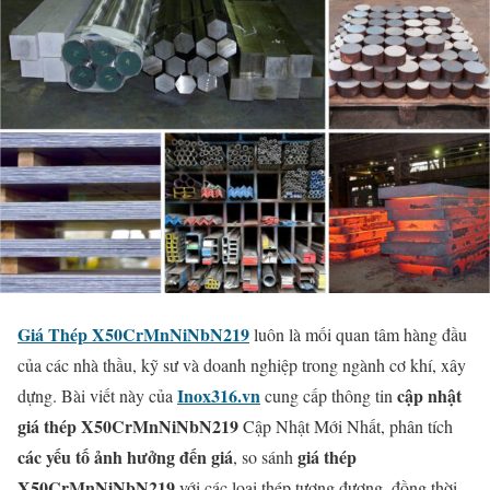
Giá Thép X50CrMnNiNbN219
luôn là mối quan tâm hàng đầu
của các nhà thầu, kỹ sư và doanh nghiệp trong ngành cơ khí, xây
Inox316.vn
cập nhật
dựng. Bài viết này của
cung cấp thông tin
giá thép X50CrMnNiNbN219
Cập Nhật Mới Nhất, phân tích
các yếu tố ảnh hưởng đến giá
giá thép
, so sánh
X50CrMnNiNbN219
với các loại thép tương đương, đồng thời