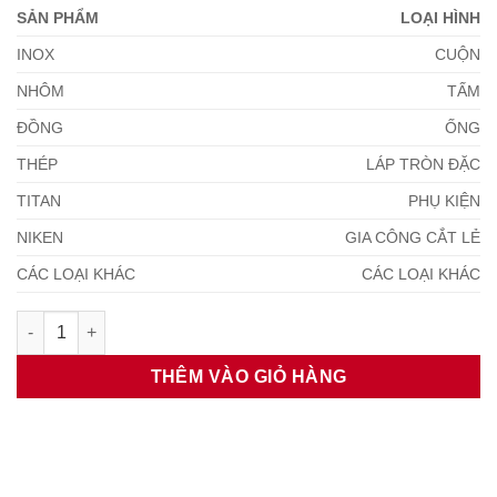
SẢN PHẨM
LOẠI HÌNH
INOX
CUỘN
NHÔM
TẤM
ĐỒNG
ỐNG
THÉP
LÁP TRÒN ĐẶC
TITAN
PHỤ KIỆN
NIKEN
GIA CÔNG CẮT LẺ
CÁC LOẠI KHÁC
CÁC LOẠI KHÁC
Cuộn Inox 0.06mm số lượng
THÊM VÀO GIỎ HÀNG