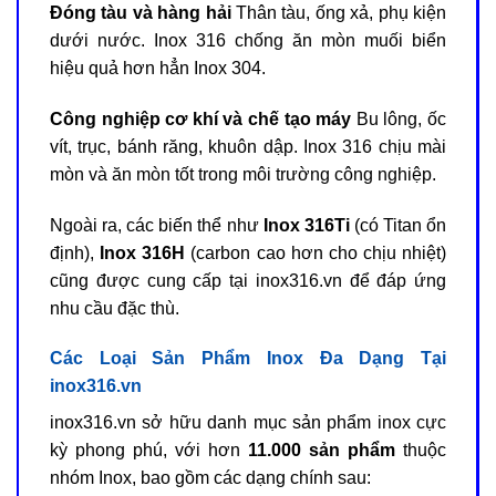
Đóng tàu và hàng hải
Thân tàu, ống xả, phụ kiện
dưới nước. Inox 316 chống ăn mòn muối biển
hiệu quả hơn hẳn Inox 304.
Công nghiệp cơ khí và chế tạo máy
Bu lông, ốc
vít, trục, bánh răng, khuôn dập. Inox 316 chịu mài
mòn và ăn mòn tốt trong môi trường công nghiệp.
Ngoài ra, các biến thể như
Inox 316Ti
(có Titan ổn
định),
Inox 316H
(carbon cao hơn cho chịu nhiệt)
cũng được cung cấp tại inox316.vn để đáp ứng
nhu cầu đặc thù.
Các Loại Sản Phẩm Inox Đa Dạng Tại
inox316.vn
inox316.vn sở hữu danh mục sản phẩm inox cực
kỳ phong phú, với hơn
11.000 sản phẩm
thuộc
nhóm Inox, bao gồm các dạng chính sau: