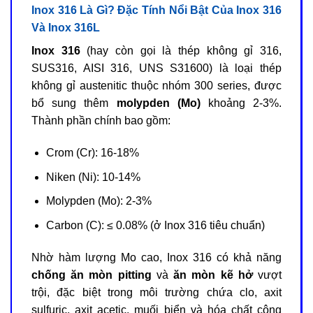
Inox 316 Là Gì? Đặc Tính Nổi Bật Của Inox 316
Và Inox 316L
Inox 316
(hay còn gọi là thép không gỉ 316,
SUS316, AISI 316, UNS S31600) là loại thép
không gỉ austenitic thuộc nhóm 300 series, được
bổ sung thêm
molypden (Mo)
khoảng 2-3%.
Thành phần chính bao gồm:
Crom (Cr): 16-18%
Niken (Ni): 10-14%
Molypden (Mo): 2-3%
Carbon (C): ≤ 0.08% (ở Inox 316 tiêu chuẩn)
Nhờ hàm lượng Mo cao, Inox 316 có khả năng
chống ăn mòn pitting
và
ăn mòn kẽ hở
vượt
trội, đặc biệt trong môi trường chứa clo, axit
sulfuric, axit acetic, muối biển và hóa chất công