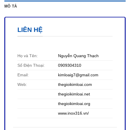
MÔ TẢ
LIÊN HỆ
Họ và Tên:
Nguyễn Quang Thạch
Số Điện Thoại:
0909304310
Email:
kimloaig7@gmail.com
Web:
thegioikimloai.com
thegioikimloai
.net
thegioikimloai
.org
www.inox316.vn/