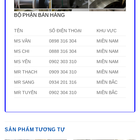
BỘ PHẬN BÁN HÀNG
TÊN
SỐ ĐIỆN THOẠI
KHU VỰC
MS VÂN
0898 316 304
MIỀN NAM
MS CHI
0888 316 304
MIỀN NAM
MS YẾN
0902 303 310
MIỀN NAM
MR THẠCH
0909 304 310
MIỀN NAM
MR SANG
0934 201 316
MIỀN BẮC
MR TUYÊN
0902 304 310
MIỀN BẮC
SẢN PHẨM TƯƠNG TỰ