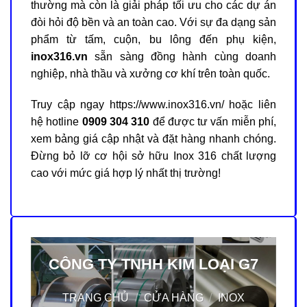
thường mà còn là giải pháp tối ưu cho các dự án
đòi hỏi độ bền và an toàn cao. Với sự đa dạng sản
phẩm từ tấm, cuộn, bu lông đến phụ kiện,
inox316.vn
sẵn sàng đồng hành cùng doanh
nghiệp, nhà thầu và xưởng cơ khí trên toàn quốc.
Truy cập ngay
https://www.inox316.vn/
hoặc liên
hệ hotline
0909 304 310
để được tư vấn miễn phí,
xem bảng giá cập nhật và đặt hàng nhanh chóng.
Đừng bỏ lỡ cơ hội sở hữu Inox 316 chất lượng
cao với mức giá hợp lý nhất thị trường!
CÔNG TY TNHH KIM LOẠI G7
TRANG CHỦ
/
CỬA HÀNG
/
INOX