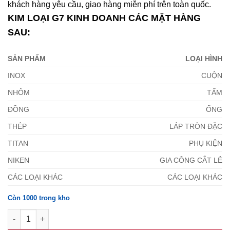
khách hàng yêu cầu, giao hàng miễn phí trên toàn quốc.
KIM LOẠI G7 KINH DOANH CÁC MẶT HÀNG
SAU:
SẢN PHẨM
LOẠI HÌNH
INOX
CUỘN
NHÔM
TẤM
ĐỒNG
ỐNG
THÉP
LÁP TRÒN ĐẶC
TITAN
PHỤ KIỆN
NIKEN
GIA CÔNG CẮT LẺ
CÁC LOẠI KHÁC
CÁC LOẠI KHÁC
Còn 1000 trong kho
Lá Căn Inox 2mm số lượng