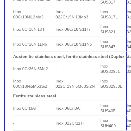
SUS317
3
Inox
Inox
Inox
In
00Cr19Ni13Mo3
022Cr19Ni13Mo3
SUS317L
3
Inox
In
Inox 0Cr18Ni10Ti
Inox 06Cr18Ni11Ti
SUS321
3
Inox
In
Inox 0Cr18Ni11Nb
Inox 06Cr18Ni11Nb
SUS347
3
Austenitic stainless steel, ferrite stainless steel (Duplex st
Inox
In
Inox 0Cr26Ni5Mo2
-
SUS329J1
3
Inox
Inox
Inox
-
00Cr18Ni5Mo3Si2
022Cr19Ni5Mo3Si2N
SUS329J3L
Ferrite stainless steel
Inox
In
Inox 0Crl3Al
Inox 06Crl3Al
SUS405
4
Inox
In
-
Inox 022Cr11Ti
SUH409
4