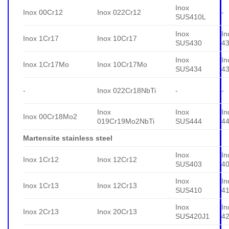
Inox
Inox 00Cr12
Inox 022Cr12
-
SUS410L
Inox
In
Inox 1Cr17
Inox 10Cr17
SUS430
4
Inox
In
Inox 1Cr17Mo
Inox 10Cr17Mo
SUS434
4
-
Inox 022Cr18NbTi
-
-
Inox
Inox
In
Inox 00Cr18Mo2
019Cr19Mo2NbTi
SUS444
4
Martensite stainless steel
Inox
In
Inox 1Cr12
Inox 12Cr12
SUS403
4
Inox
In
Inox 1Cr13
Inox 12Cr13
SUS410
4
Inox
In
Inox 2Cr13
Inox 20Cr13
SUS420J1
4