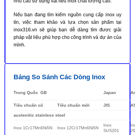
nhu cầu sử dụng vật liệu inox chất lượng cao.
Nếu bạn đang tìm kiếm nguồn cung cấp inox uy
tín, việc tham khảo và lựa chọn sản phẩm tại
inox316.vn sẽ giúp bạn dễ dàng tìm được giải
pháp vật liệu phù hợp cho công trình và dự án của
mình.
Bảng So Sánh Các Dòng Inox
Trung Quốc GB
Japan
A
Tiêu chuẩn cũ
Tiêu chuẩn mới
JIS
A
austenitic stainless steel
Inox
In
Inox 1Cr17Mn6Ni5N
Inox 12Cr17Mn6Ni5N
SUS201
2