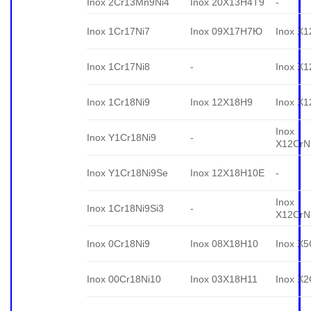
Inox 2Cr13Mn9Ni4
Inox 20X13H4T9
-
Inox 1Cr17Ni7
Inox 09X17H7Ю
Inox X1
Inox 1Cr17Ni8
-
Inox X1
Inox 1Cr18Ni9
Inox 12X18H9
Inox X1
Inox
Inox Y1Cr18Ni9
-
X12CrN
Inox Y1Cr18Ni9Se
Inox 12X18H10E
-
Inox
Inox 1Cr18Ni9Si3
-
X12CrNi
Inox 0Cr18Ni9
Inox 08X18H10
Inox X5
Inox 00Cr18Ni10
Inox 03X18H11
Inox X2