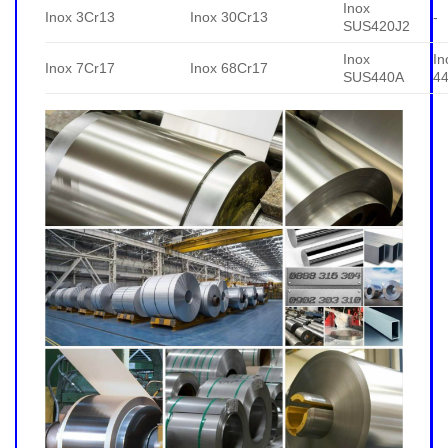
Inox
Inox 3Cr13
Inox 30Cr13
-
SUS420J2
Inox
In
Inox 7Cr17
Inox 68Cr17
SUS440A
4