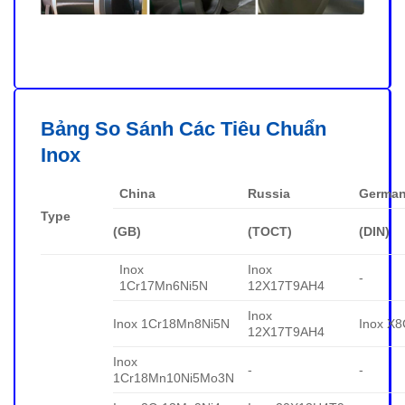
Bảng So Sánh Các Tiêu Chuẩn
Inox
China
Russia
Germa
Type
(GB)
(TOCT)
(DIN)
Inox
Inox
-
1Cr17Mn6Ni5N
12X17T9AH4
Inox
Inox 1Cr18Mn8Ni5N
Inox X
12X17T9AH4
Inox
-
-
1Cr18Mn10Ni5Mo3N