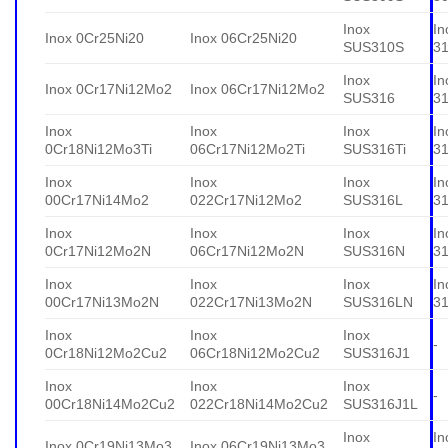
Inox
In
Inox 0Cr25Ni20
Inox 06Cr25Ni20
SUS310S
3
Inox
In
Inox 0Cr17Ni12Mo2
Inox 06Cr17Ni12Mo2
SUS316
3
Inox
Inox
Inox
In
0Cr18Ni12Mo3Ti
06Cr17Ni12Mo2Ti
SUS316Ti
31
Inox
Inox
Inox
In
00Cr17Ni14Mo2
022Cr17Ni12Mo2
SUS316L
3
Inox
Inox
Inox
In
0Cr17Ni12Mo2N
06Cr17Ni12Mo2N
SUS316N
3
Inox
Inox
Inox
In
00Cr17Ni13Mo2N
022Cr17Ni13Mo2N
SUS316LN
3
Inox
Inox
Inox
-
0Cr18Ni12Mo2Cu2
06Cr18Ni12Mo2Cu2
SUS316J1
Inox
Inox
Inox
-
00Cr18Ni14Mo2Cu2
022Cr18Ni14Mo2Cu2
SUS316J1L
Inox
In
Inox 0Cr19Ni13Mo3
Inox 06Cr19Ni13Mo3