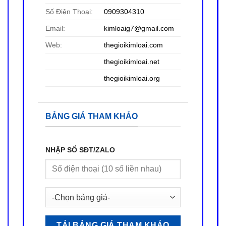
Số Điện Thoại:
0909304310
Email:
kimloaig7@gmail.com
Web:
thegioikimloai.com
thegioikimloai
.net
thegioikimloai
.org
BẢNG GIÁ THAM KHẢO
NHẬP SỐ SĐT/ZALO