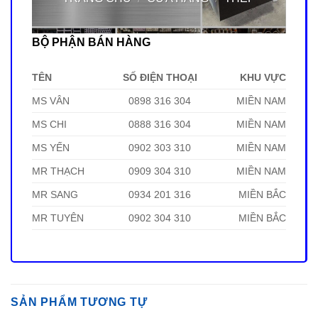
BỘ PHẬN BÁN HÀNG
TÊN
SỐ ĐIỆN THOẠI
KHU VỰC
MS VÂN
0898 316 304
MIỀN NAM
MS CHI
0888 316 304
MIỀN NAM
MS YẾN
0902 303 310
MIỀN NAM
MR THẠCH
0909 304 310
MIỀN NAM
MR SANG
0934 201 316
MIỀN BẮC
MR TUYÊN
0902 304 310
MIỀN BẮC
SẢN PHẨM TƯƠNG TỰ