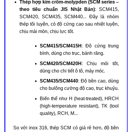
Thép hợp kim crôm-molypden (SCM series –
theo tiêu chuẩn JIS Nhật Bản)
: SCM415,
SCM420, SCM435, SCM440... Đây là nhóm
thép tôi luyện, có độ cứng cao sau nhiệt luyện,
chịu mài mòn, chịu lực tốt.
SCM415/SCM415H
: Độ cứng trung
bình, dùng cho trục, bánh răng.
SCM420/SCM420H
: Chịu mỏi tốt,
dùng cho chi tiết ô tô, máy móc.
SCM435/SCM440
: Độ bền cao, dùng
cho bulông cường độ cao, trục khuỷu.
Biến thể như H (heat-treated), HRCH
(high-temperature resistant), TK (tool
quality), RCH, M...
So với inox 316, thép SCM có giá rẻ hơn, độ bền