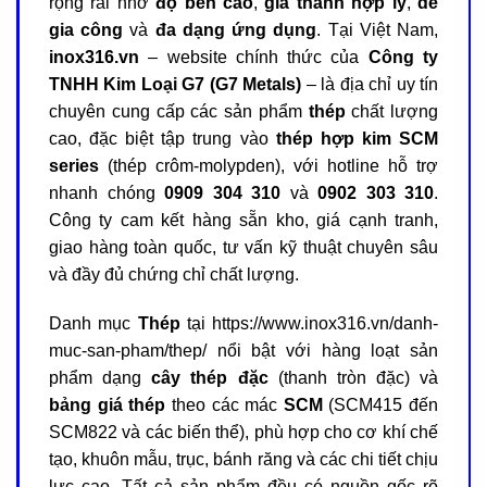
rộng rãi nhờ
độ bền cao
,
giá thành hợp lý
,
dễ
gia công
và
đa dạng ứng dụng
. Tại Việt Nam,
inox316.vn
– website chính thức của
Công ty
TNHH Kim Loại G7 (G7 Metals)
– là địa chỉ uy tín
chuyên cung cấp các sản phẩm
thép
chất lượng
cao, đặc biệt tập trung vào
thép hợp kim SCM
series
(thép crôm-molypden), với hotline hỗ trợ
nhanh chóng
0909 304 310
và
0902 303 310
.
Công ty cam kết hàng sẵn kho, giá cạnh tranh,
giao hàng toàn quốc, tư vấn kỹ thuật chuyên sâu
và đầy đủ chứng chỉ chất lượng.
Danh mục
Thép
tại
https://www.inox316.vn/danh-
muc-san-pham/thep/
nổi bật với hàng loạt sản
phẩm dạng
cây thép đặc
(thanh tròn đặc) và
bảng giá thép
theo các mác
SCM
(SCM415 đến
SCM822 và các biến thể), phù hợp cho cơ khí chế
tạo, khuôn mẫu, trục, bánh răng và các chi tiết chịu
lực cao. Tất cả sản phẩm đều có nguồn gốc rõ