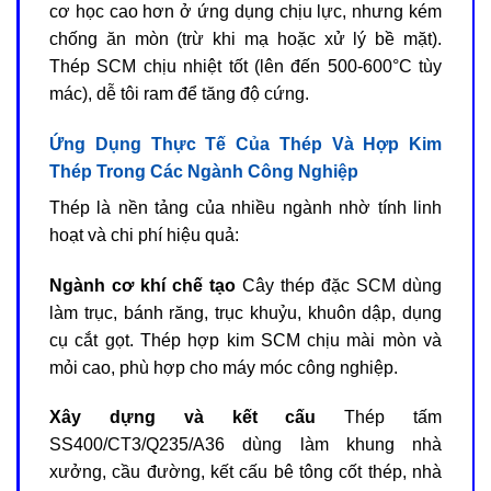
cơ học cao hơn ở ứng dụng chịu lực, nhưng kém
chống ăn mòn (trừ khi mạ hoặc xử lý bề mặt).
Thép SCM chịu nhiệt tốt (lên đến 500-600°C tùy
mác), dễ tôi ram để tăng độ cứng.
Ứng Dụng Thực Tế Của Thép Và Hợp Kim
Thép Trong Các Ngành Công Nghiệp
Thép là nền tảng của nhiều ngành nhờ tính linh
hoạt và chi phí hiệu quả:
Ngành cơ khí chế tạo
Cây thép đặc SCM dùng
làm trục, bánh răng, trục khuỷu, khuôn dập, dụng
cụ cắt gọt. Thép hợp kim SCM chịu mài mòn và
mỏi cao, phù hợp cho máy móc công nghiệp.
Xây dựng và kết cấu
Thép tấm
SS400/CT3/Q235/A36 dùng làm khung nhà
xưởng, cầu đường, kết cấu bê tông cốt thép, nhà