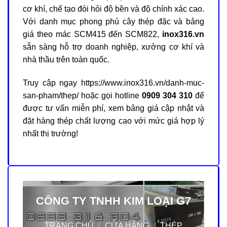
cơ khí, chế tạo đòi hỏi độ bền và độ chính xác cao.
Với danh mục phong phú cây thép đặc và bảng
giá theo mác SCM415 đến SCM822,
inox316.vn
sẵn sàng hỗ trợ doanh nghiệp, xưởng cơ khí và
nhà thầu trên toàn quốc.
Truy cập ngay
https://www.inox316.vn/danh-muc-
san-pham/thep/
hoặc gọi hotline
0909 304 310
để
được tư vấn miễn phí, xem bảng giá cập nhật và
đặt hàng thép chất lượng cao với mức giá hợp lý
nhất thị trường!
CÔNG TY TNHH KIM LOẠI G7
TRANG CHỦ
/
CỬA HÀNG
/
THÉP