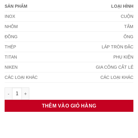
SẢN PHẨM
LOẠI HÌNH
INOX
CUỘN
NHÔM
TẤM
ĐỒNG
ỐNG
THÉP
LÁP TRÒN ĐẶC
TITAN
PHỤ KIỆN
NIKEN
GIA CÔNG CẮT LẺ
CÁC LOẠI KHÁC
CÁC LOẠI KHÁC
Thép Tấm SUP10 - Bảng Giá Chi Tiết số lượng
THÊM VÀO GIỎ HÀNG