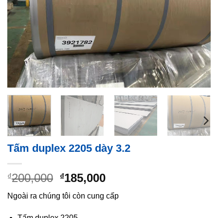
Tấm duplex 2205 dày 3.2
Giá
Giá
200,000
185,000
₫
₫
gốc
hiện
Ngoài ra chúng tôi còn cung cấp
là:
tại
₫200,000.
là:
Tấm duplex 2205