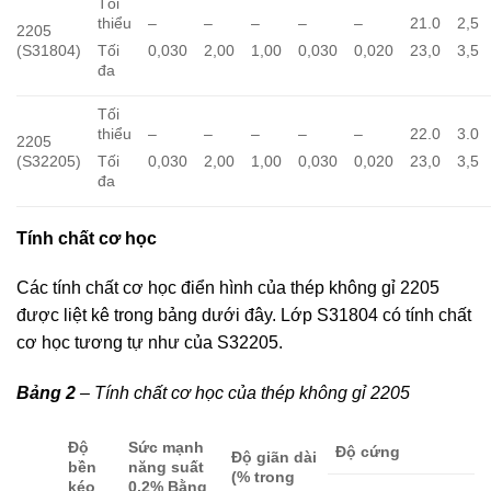
Tối
thiểu
–
–
–
–
–
21.0
2,5
2205
(S31804)
Tối
0,030
2,00
1,00
0,030
0,020
23,0
3,5
đa
Tối
thiểu
–
–
–
–
–
22.0
3.0
2205
(S32205)
Tối
0,030
2,00
1,00
0,030
0,020
23,0
3,5
đa
Tính chất cơ học
Các tính chất cơ học điển hình của thép không gỉ 2205
được liệt kê trong bảng dưới đây. Lớp S31804 có tính chất
cơ học tương tự như của S32205.
Bảng 2
– Tính chất cơ học của thép không gỉ 2205
Độ
Sức mạnh
Độ cứng
Độ giãn dài
bền
năng suất
(% trong
kéo
0,2% Bằng