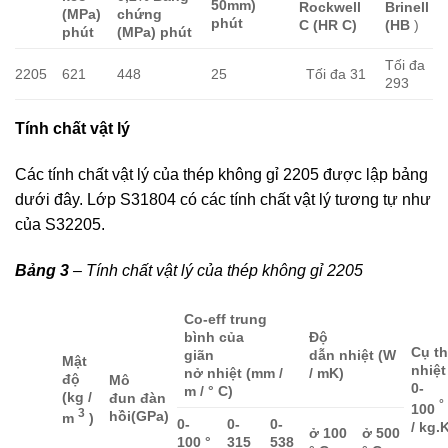
50mm)
Rockwell
Brinell
(MPa)
chứng
phút
C (HR C)
(HB
)
phút
(MPa) phút
Tối đa
2205
621
448
25
Tối đa 31
293
Tính chất vật lý
Các tính chất vật lý của thép không gỉ 2205 được lập bảng
dưới đây. Lớp S31804 có các tính chất vật lý tương tự như
của S32205.
Bảng 3
– Tính chất vật lý của thép không gỉ 2205
Co-eff trung
bình của
Độ
Cụ t
giãn
dẫn nhiệt (W
Mật
nhiệt
nở nhiệt (mm /
/ mK)
độ
Mô
0-
m / ° C)
(kg /
đun đàn
°
100
3
hồi(GPa)
m
)
0-
0-
0-
/ kg.
ở 100
ở 500
100 °
315
538