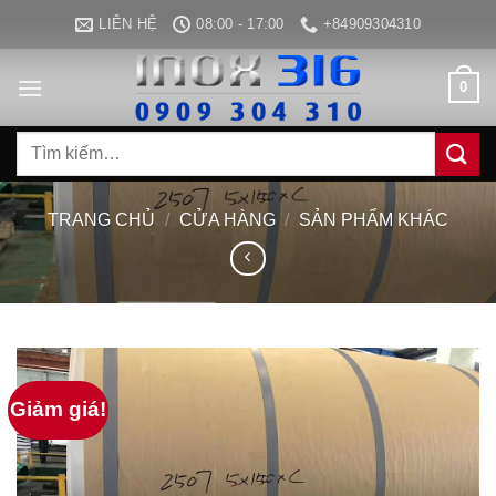
Bỏ
LIÊN HỆ
08:00 - 17:00
+84909304310
qua
nội
0
dung
Tìm
kiếm:
TRANG CHỦ
/
CỬA HÀNG
/
SẢN PHẨM KHÁC
Giảm giá!