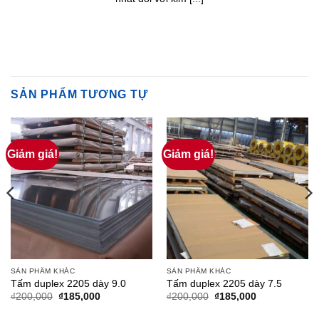
SẢN PHẨM TƯƠNG TỰ
Giảm giá!
Giảm giá!
SẢN PHẨM KHÁC
SẢN PHẨM KHÁC
Tấm duplex 2205 dày 9.0
Tấm duplex 2205 dày 7.5
Giá
Giá
Giá
Giá
₫
200,000
₫
185,000
₫
200,000
₫
185,000
gốc
hiện
gốc
hiện
là:
tại
là:
tại