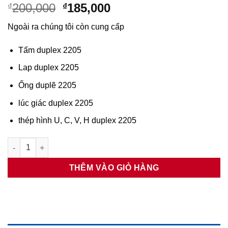
Giá
Giá
200,000
185,000
₫
₫
gốc
hiện
Ngoài ra chúng tôi còn cung cấp
là:
tại
₫200,000.
là:
Tấm duplex 2205
₫185,000.
Lap duplex 2205
Ống duplẽ 2205
lúc giác duplex 2205
thép hình U, C, V, H duplex 2205
Tấm duplex 2205 dày 20 số lượng
THÊM VÀO GIỎ HÀNG