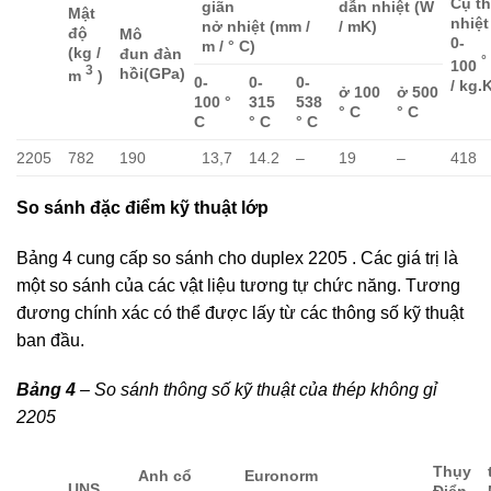
Cụ t
giãn
dẫn nhiệt (W
Mật
nhiệt
nở nhiệt (mm /
/ mK)
độ
Mô
0-
m / ° C)
(kg /
đun đàn
°
100
3
hồi(GPa)
m
)
0-
0-
0-
/ kg.
ở 100
ở 500
100 °
315
538
° C
° C
C
° C
° C
2205
782
190
13,7
14.2
–
19
–
418
So sánh đặc điểm kỹ thuật lớp
Bảng 4 cung cấp so sánh cho duplex 2205 . Các giá trị là
một so sánh của các vật liệu tương tự chức năng. Tương
đương chính xác có thể được lấy từ các thông số kỹ thuật
ban đầu.
Bảng 4
– So sánh thông số kỹ thuật của thép không gỉ
2205
Thụy
Anh cổ
Euronorm
UNS