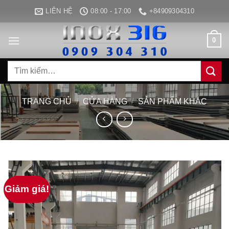
Bỏ
LIÊN HỆ
08:00 - 17:00
+84909304310
qua
nội
0
dung
Tìm
kiếm:
TRANG CHỦ
/
CỬA HÀNG
/
SẢN PHẨM KHÁC
Giảm giá!