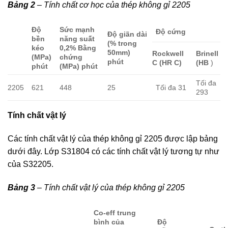
Bảng 2
– Tính chất cơ học của thép không gỉ 2205
Độ
Sức mạnh
Độ cứng
Độ giãn dài
bền
năng suất
(% trong
kéo
0,2% Bằng
50mm)
Rockwell
Brinell
(MPa)
chứng
phút
C (HR C)
(HB
)
phút
(MPa) phút
Tối đa
2205
621
448
25
Tối đa 31
293
Tính chất vật lý
Các tính chất vật lý của thép không gỉ 2205 được lập bảng
dưới đây. Lớp S31804 có các tính chất vật lý tương tự như
của S32205.
Bảng 3
– Tính chất vật lý của thép không gỉ 2205
Co-eff trung
bình của
Độ