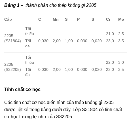
Bảng 1
– thành phần cho thép không gỉ 2205
Cấp
C
Mn
Si
P
S
Cr
Mo
Tối
thiểu
–
–
–
–
–
21.0
2,5
2205
(S31804)
Tối
0,030
2,00
1,00
0,030
0,020
23,0
3,5
đa
Tối
thiểu
–
–
–
–
–
22.0
3.0
2205
(S32205)
Tối
0,030
2,00
1,00
0,030
0,020
23,0
3,5
đa
Tính chất cơ học
Các tính chất cơ học điển hình của thép không gỉ 2205
được liệt kê trong bảng dưới đây. Lớp S31804 có tính chất
cơ học tương tự như của S32205.