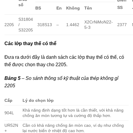
Điển
số
SS
BS
En
Không
Tên
S31804
X2CrNiMoN22-
2205
/
318S13
–
1.4462
2377
5-3
S32205
Các lớp thay thế có thể
Đưa ra dưới đây là danh sách các lớp thay thế có thể, có
thể được chọn thay cho 2205.
Bảng 5
– So sánh thông số kỹ thuật của thép không gỉ
2205
Cấp
Lý do chọn lớp
Khả năng định dạng tốt hơn là cần thiết, với khả năng
904L
chống ăn mòn tương tự và cường độ thấp hơn.
UR52N
Cần có khả năng chống ăn mòn cao, ví dụ như chống
+
lại nước biển ở nhiệt độ cao hơn.